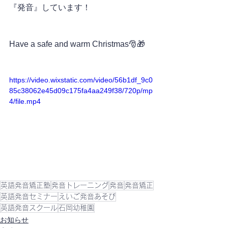
『発音』しています！
Have a safe and warm Christmas🎅🎁
https://video.wixstatic.com/video/56b1df_9c0
85c38062e45d09c175fa4aa249f38/720p/mp
4/file.mp4
英語発音矯正塾
発音トレーニング
発音
発音矯正
英語発音セミナー
えいご発音あそび
英語発音スクール
石岡幼稚園
お知らせ