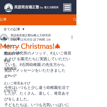
​英語発音矯正塾
by 教え方研究所
記事
全ての記事
英語発音矯正塾by教え方研究所
全ての記事
2020年12月25日
読了時間: 1分
Merry Christmas!🎄
発音のこと
教え方研究所のメソッド、#えいご発音
受講者の声
あそび を園児たちに実践していただい
実績
ている、#石岡幼稚園 の先生方から、
活動報告
英語でメッセージをいただきました
メディア
よ〜！
えいご発音あそび
今年はいつもと少し違う幼稚園生活で
お知らせ
したが、たくさん、楽しく、発音あそ
びをしました。
子どもたちは、いつも元気いっぱいに