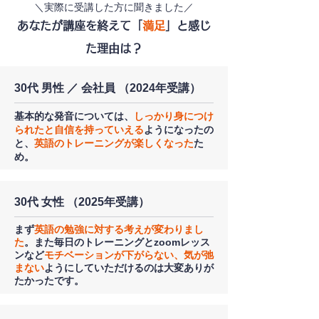
＼実際に受講した方に聞きました／
あなたが講座を終えて「
満足
」と感じ
た理由は？
30代 男性 ／ 会社員 （2024年受講）
基本的な発音については、
しっかり身につけ
られたと自信を持っていえる
ようになったの
と、
英語のトレーニングが楽しくなった
た
め。
30代 女性 （2025年受講）
まず
英語の勉強に対する考えが変わりまし
た
。また毎日のトレーニングとzoomレッス
ンなど
モチベーションが下がらない、気が弛
まない
ようにしていただけるのは大変ありが
たかったです。