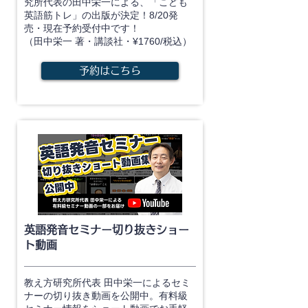
究所代表の田中栄一による、「こども
英語筋トレ」の出版が決定！8/20発
売・現在予約受付中です！
​（田中栄一 著・​​講談社・¥1760/税込）
予約はこちら
英語発音セミナー切り抜きショー
ト動画
教え方研究所代表 田中栄一によるセミ
ナーの切り抜き動画を公開中。有料級