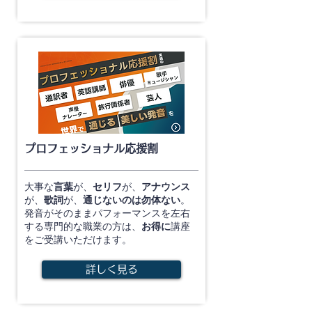
プロフェッショナル応援割
大事な
言葉
が、
セリフ
が、
アナウンス
が、
歌詞
が、
通じないのは勿体ない
。
発音がそのままパフォーマンスを左右
する専門的な職業の方は、
お得に
講座
をご受講いただけます。
詳しく見る