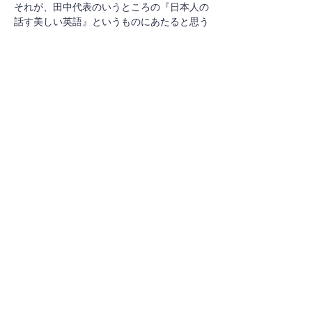
それが、田中代表のいうところの『日本人の
話す美しい英語』というものにあたると思う
んです。
その音が出せれば、そして聞き取れれば、ア
ナウンサーのような正確な英語を話す人だけ
でなく、いろいろな英語を聞き取れるし、話
せるようになるということです。
​人間が判定するとなると、その判定ができる
人をたくさん育てなくてはならないし、もち
ろん人間には聞こえ方も判断も個人差もある
わけです。そこをアプリなどで機械的に判定
できればいいということですね。
音声の分析は、その面ではとても役立つと思
います。
私はもう少しそれを極めていきたいと思って
います。