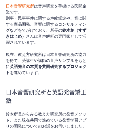
日本音響研究所
は音声研究を手掛ける民間企
業です。
刑事・民事事件に関する声紋鑑定や、音に関
する商品開発、音響に関するコンサルティン
グなどをてがけており、所長の
鈴木創（すず
きはじめ）
さんは音声解析の専門家として活
躍されています。
現在、教え方研究所は日本音響研究所の協力
を得て、受講生や講師の音声サンプルをもと
に
英語発音の本質を共同研究するプロジェク
ト
を進めています。
日本音響研究所と英語発音矯正
塾
鈴木所長からみる教え方研究所の発音メソッ
ド、また現在共同で進めている発音学習アプ
リの開発についてのお話をお伺いしました。