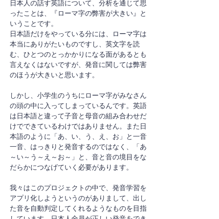
日本人の話す英語について、分析を通じて思
ったことは、『ローマ字の弊害が大きい』と
いうことです。
日本語だけをやっている分には、ローマ字は
本当にありがたいものですし、英文字を読
む、ひとつのとっかかりになる面があるとも
言えなくはないですが、発音に関しては弊害
のほうが大きいと思います。
しかし、小学生のうちにローマ字がみなさん
の頭の中に入ってしまっているんです。英語
は日本語と違って子音と母音の組み合わせだ
けでできているわけではありません。また日
本語のように「あ、い、う、え、お」と一音
一音、はっきりと発音するのではなく、「あ
～い～う～え～お～」と、音と音の境目をな
だらかにつなげていく必要があります。
我々はこのプロジェクトの中で、発音学習を
アプリ化しようというのがありまして、出し
た音を自動判定してくれるようなものを目指
しています。日本人全員が正しい発音をでき