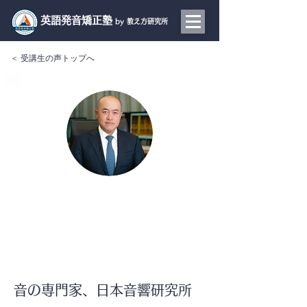
​英語発音矯正塾
by 教え方研究所
＜ 受講生の声トップへ
日本音響研究所 所長
鈴木 創さん
声紋鑑定、映像作品の監修など、幅広く活躍す
る音響解析のプロフェッショナル
音の専門家、日本音響研究所