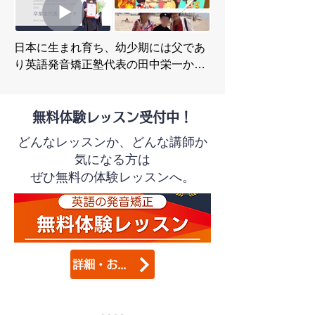
日本に生まれ育ち、幼少期には父であ
り英語発音矯正塾代表の田中栄一から
「発音のみ」教えられて育ちました。

*この頃行っていた遊び感覚の発音教育
は、今現在カリキュラムとして確立し
無料体験レッスン受付中！
「えいご発音あそび®」として地元幼
どんなレッスンか、どんな講師か
稚園や南相馬市教育委員会にも導入い
気になる方は
ただいています。

​ぜひ無料の体験レッスンへ。
その後は英語の幼児向けアニメや洋楽
にハマり、独自に英語を習得。

英語塾などには通わず茨城県内の公立
小・中学校で学び、高校は県立高校の
詳細・お申込み
国際科に進学。

高校卒業後、2012年秋にオーストラリ
アの専門学校に入学、その後Griffith大