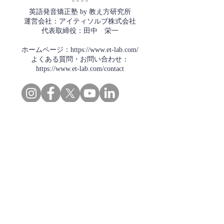
学に編入。

英語発音矯正塾 by 教え方研究所
3年の課程を2年8カ月で修了し、上位
運営会社：アイティソルブ株式会社
5%の成績で卒業しました。

代表取締役：田中 栄一
同2012年には英語発音矯正塾の講師業
をはじめており、発音矯正専門のアド
ホームページ：
https://www.et-lab.com/
​よくある質問・お問い合わせ：
バイザーとして10年以上の経験を積ん
https://www.et-lab.com/contact
できました。

- TOEICスコア 925／IELTSスコア 7.0

-----------------------------------

【経歴】

トップページ​
1990年：茨城県石岡市出身

英語発音矯正塾とは
　茨城県立竹園高校国際科卒業。

代表挨拶
講師紹介
2012年10月：オーストラリア・ゴール
​会社概要
​教え方研究所について
ドコーストにある専門学校、
メディアのご紹介
Queensland Institute of Business and 
TEDxHimi
Technology（QIBT）に入学

セミナー・講座一覧​​​​
英会話セミナー（無料）
2012年：英語発音矯正塾 講師としての
体験レッスン（無料）​
キャリアを開始

スタンダードコース