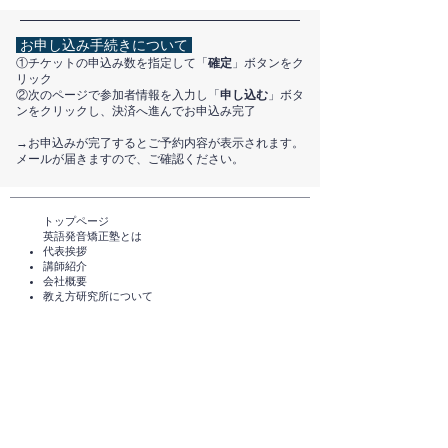
お申し込み手続きについて
①チケットの申込み数を指定して「
確定
」ボタンをク
リック
②次のページで参加者情報を入力し「
申し込む
」ボタ
ンをクリックし、決済へ進んでお申込み完了
​→お申込みが完了するとご予約内容が表示されます。
メールが届きますので、ご確認ください。
トップページ​
英語発音矯正塾とは
代表挨拶
講師紹介
​会社概要
​教え方研究所について
メディアのご紹介
TEDxHimi
セミナー・講座一覧​​​​
英会話セミナー（無料）
体験レッスン（無料）​
スタンダードコース
短期講座・その他サービス
発音チェック​
えいご発音あそび®️