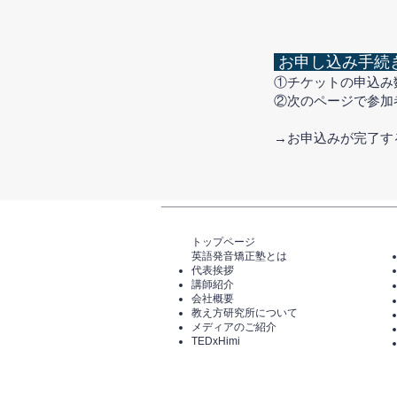
お申し込み手続
①チケットの申込み
②次のページで参加
​→お申込みが完了
トップページ​
英語発音矯正塾とは
代表挨拶
講師紹介
​会社概要
​教え方研究所について
メディアのご紹介
TEDxHimi