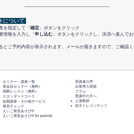
きについて
数を指定して「
確定
」ボタンをクリック
者情報を入力し「
申し込む
」ボタンをクリックし、決済へ進んでお
するとご予約内容が表示されます。メールが届きますので、ご確認く
セミナー・講座一覧​​​​
​受講者の声
英会話セミナー（無料）
企業導入実績
体験レッスン（無料）​
コラム
受講中の方へ
スタンダードコース
上達教材
短期講座・その他サービス
自主トレコンテンツ
発音チェック​
えいご発音あそび®️
えいご発音あそび®️ for parents