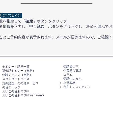
きについて
数を指定して「
確定
」ボタンをクリック
者情報を入力し「
申し込む
」ボタンをクリックし、決済へ進んでお
するとご予約内容が表示されます。メールが届きますので、ご確認く
セミナー・講座一覧​​​​
​受講者の声
英会話セミナー（無料）
企業導入実績
体験レッスン（無料）​
コラム
受講中の方へ
スタンダードコース
上達教材
短期講座・その他サービス
自主トレコンテンツ
発音チェック​
えいご発音あそび®️
えいご発音あそび®️ for parents