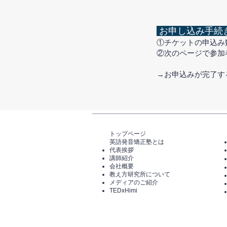
お申し込み手続
①チケットの申込み
②次のページで参加
​→お申込みが完了
トップページ​
英語発音矯正塾とは
代表挨拶
講師紹介
​会社概要
​教え方研究所について
メディアのご紹介
TEDxHimi