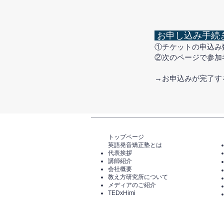
お申し込み手続
①チケットの申込み
②次のページで参加
​→お申込みが完了
トップページ​
英語発音矯正塾とは
代表挨拶
講師紹介
​会社概要
​教え方研究所について
メディアのご紹介
TEDxHimi