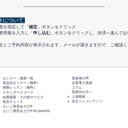
きについて
数を指定して「
確定
」ボタンをクリック
者情報を入力し「
申し込む
」ボタンをクリックし、決済へ進んでお
するとご予約内容が表示されます。メールが届きますので、ご確認く
セミナー・講座一覧​​​​
​受講者の声
英会話セミナー（無料）
企業導入実績
体験レッスン（無料）​
コラム
受講中の方へ
スタンダードコース
上達教材
短期講座・その他サービス
自主トレコンテンツ
発音チェック​
えいご発音あそび®️
えいご発音あそび®️ for parents