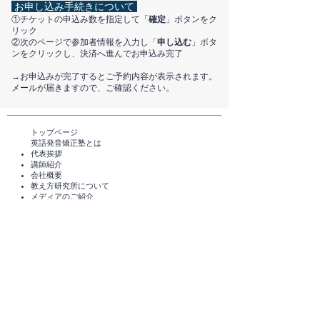
お申し込み手続きについて
①チケットの申込み数を指定して「
確定
」ボタンをク
リック
②次のページで参加者情報を入力し「
申し込む
」ボタ
ンをクリックし、決済へ進んでお申込み完了
​→お申込みが完了するとご予約内容が表示されます。
メールが届きますので、ご確認ください。
トップページ​
英語発音矯正塾とは
代表挨拶
講師紹介
​会社概要
​教え方研究所について
メディアのご紹介
TEDxHimi
セミナー・講座一覧​​​​
英会話セミナー（無料）
体験レッスン（無料）​
スタンダードコース
短期講座・その他サービス
発音チェック​
えいご発音あそび®️
えいご発音あそび®️ for parents
​受講者の声