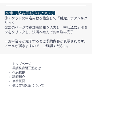
お申し込み手続きについて
①チケットの申込み数を指定して「
確定
」ボタンをク
リック
②次のページで参加者情報を入力し「
申し込む
」ボタ
ンをクリックし、決済へ進んでお申込み完了
​→お申込みが完了するとご予約内容が表示されます。
メールが届きますので、ご確認ください。
トップページ​
英語発音矯正塾とは
代表挨拶
講師紹介
​会社概要
​教え方研究所について
メディアのご紹介
TEDxHimi
セミナー・講座一覧​​​​
英会話セミナー（無料）
体験レッスン（無料）​
スタンダードコース
短期講座・その他サービス
発音チェック​
えいご発音あそび®️