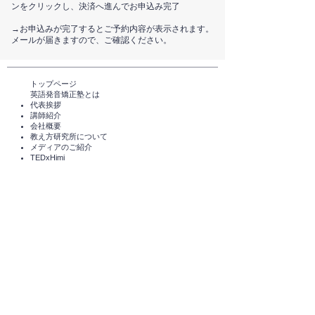
ンをクリックし、決済へ進んでお申込み完了
鏡（口元がよく見える、10cm角ほど
のサイズがおすすめ）
​→お申込みが完了するとご予約内容が表示されます。
割り箸（一般的な元禄箸がおすすめ。
メールが届きますので、ご確認ください。
割らずに使います）
＊鏡と割り箸は発音練習に使いますので、是
トップページ​
非ご用意ください！
英語発音矯正塾とは
代表挨拶
講師紹介
​会社概要
＜注意事項＞
​教え方研究所について
メディアのご紹介
皆さま一緒にレッスンを行いますの
TEDxHimi
で、レッスン中はマイクをミュートに
セミナー・講座一覧​​​​
（自分のマイクをオフにして、音声が
英会話セミナー（無料）
届かないように）設定の上、大声で発
体験レッスン（無料）​
スタンダードコース
音練習してください^^
短期講座・その他サービス
皆さまのお顔を見てお話ししたいの
発音チェック​
で、ビデオはONにしていただけると
えいご発音あそび®️
ありがたいです！
えいご発音あそび®️ for parents
ご入金後のキャンセルはお受けいたし
​受講者の声
かねます。ご了承ください。
企業導入実績
コラム
受講中の方へ
上達教材
＜確認メールが届かない方へ＞