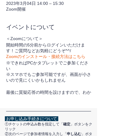
2023年3月04日 14:00 – 15:30
Zoom開催
イベントについて
＜Zoomについて＞
開始時間の5分前からログインいただけま
す！ご質問などお気軽にどうぞ^^/
Zoomのインストール・接続方法はこちら
※できればPCかタブレットでご参加くださ
い
※スマホでもご参加可能ですが、画面が小さ
いので見にくいかもしれません
最後に質疑応答の時間を設けますので、わか
らないことや気になることなどご質問くださ
い。
お申し込み手続きについて
＜用意するもの＞
①チケットの申込み数を指定して「
確定
」ボタンをク
リック
Zoomの通信機器と環境
②次のページで参加者情報を入力し「
申し込む
」ボタ