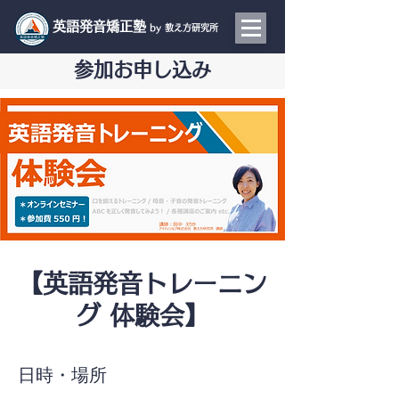
​英語発音矯正塾
by 教え方研究所
参加お申し込み
【英語発音トレーニン
グ 体験会】
日時・場所