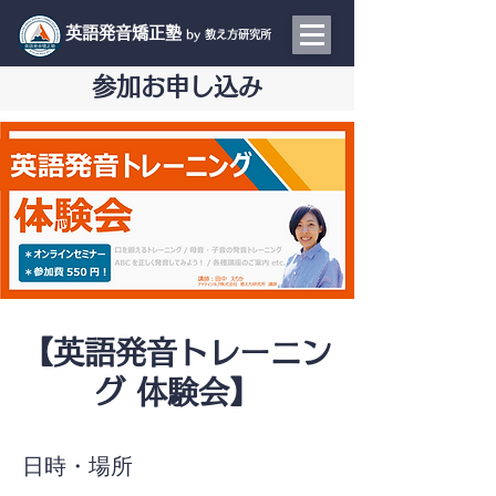
​英語発音矯正塾
by 教え方研究所
参加お申し込み
【英語発音トレーニン
グ 体験会】
日時・場所