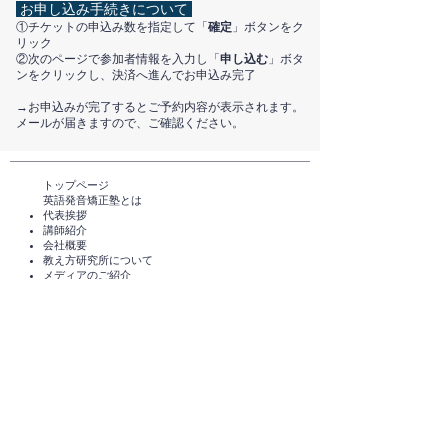
お申し込み手続きについて
①チケットの申込み数を指定して「
確定
」ボタンをク
リック
②次のページで参加者情報を入力し「
申し込む
」ボタ
ンをクリックし、決済へ進んでお申込み完了
​→お申込みが完了するとご予約内容が表示されます。
メールが届きますので、ご確認ください。
トップページ​
英語発音矯正塾とは
代表挨拶
講師紹介
​会社概要
​教え方研究所について
メディアのご紹介
TEDxHimi
セミナー・講座一覧​​​​
英会話セミナー（無料）
体験レッスン（無料）​
スタンダードコース
短期講座・その他サービス
発音チェック​
えいご発音あそび®️
えいご発音あそび®️ for parents
​受講者の声