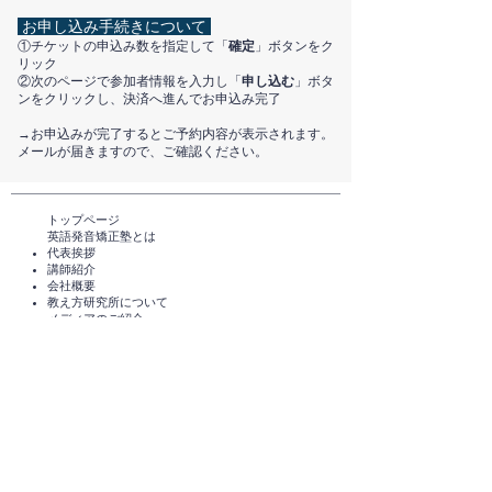
お申し込み手続きについて
①チケットの申込み数を指定して「
確定
」ボタンをク
リック
②次のページで参加者情報を入力し「
申し込む
」ボタ
ンをクリックし、決済へ進んでお申込み完了
​→お申込みが完了するとご予約内容が表示されます。
メールが届きますので、ご確認ください。
トップページ​
英語発音矯正塾とは
代表挨拶
講師紹介
​会社概要
​教え方研究所について
メディアのご紹介
TEDxHimi
セミナー・講座一覧​​​​
英会話セミナー（無料）
体験レッスン（無料）​
スタンダードコース
短期講座・その他サービス
発音チェック​
えいご発音あそび®️
えいご発音あそび®️ for parents