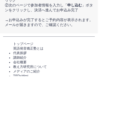
リック
②次のページで参加者情報を入力し「
申し込む
」ボタ
ンをクリックし、決済へ進んでお申込み完了
​→お申込みが完了するとご予約内容が表示されます。
メールが届きますので、ご確認ください。
トップページ​
英語発音矯正塾とは
代表挨拶
講師紹介
​会社概要
​教え方研究所について
メディアのご紹介
TEDxHimi
セミナー・講座一覧​​​​
英会話セミナー（無料）
体験レッスン（無料）​
スタンダードコース
短期講座・その他サービス
発音チェック​
えいご発音あそび®️
えいご発音あそび®️ for parents
​受講者の声
企業導入実績
コラム