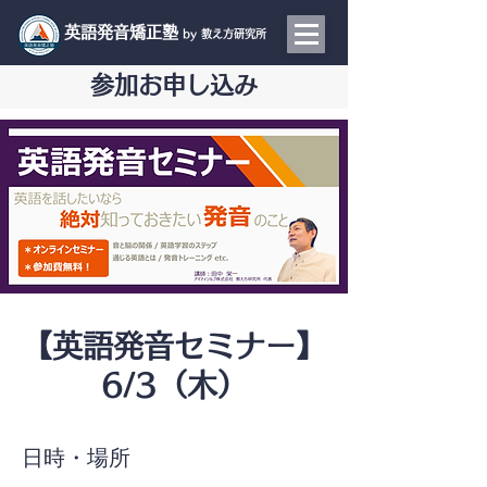
​英語発音矯正塾
by 教え方研究所
参加お申し込み
【英語発音セミナー】
6/3（木）
日時・場所