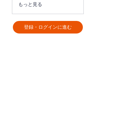
もっと見る
登録・ログインに進む
ログイン方法について（既に利用登録が
お済みの方）
【「詳細を表示する」ボタンが表示されてい
る場合】
そのまま「詳細を表示する」ボタンをクリ
ックしてください。
e-learning・トレーニングサイトへ遷移し
ます。
【「申し込む・ログイン（登録・ログインに