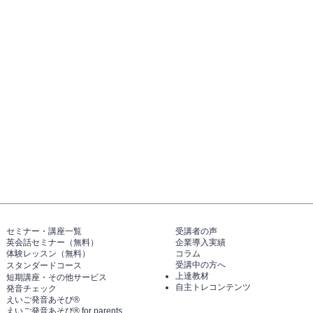
セミナー・講座一覧​​​​
​受講者の声
英会話セミナー（無料）
企業導入実績
体験レッスン（無料）​
コラム
受講中の方へ
スタンダードコース
上達教材
短期講座・その他サービス
自主トレコンテンツ
発音チェック​
えいご発音あそび®️
えいご発音あそび®️ for parents