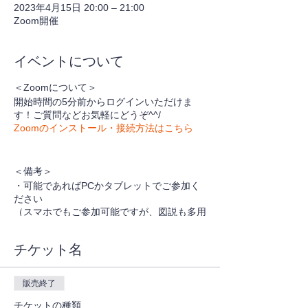
2023年4月15日 20:00 – 21:00
Zoom開催
イベントについて
＜Zoomについて＞
開始時間の5分前からログインいただけま
す！ご質問などお気軽にどうぞ^^/
Zoomのインストール・接続方法はこちら
＜備考＞
・可能であればPCかタブレットでご参加く
ださい
（スマホでもご参加可能ですが、図説も多用
するため大きい画面での視聴がお勧めです）
・本セミナーはコミュニケーションをとりな
チケット名
がら進行させていただきます。
リアルタイムでご参加される場合は、音声
／ビデオは是非ONにしてご参加ください！
販売終了
チケットの種類