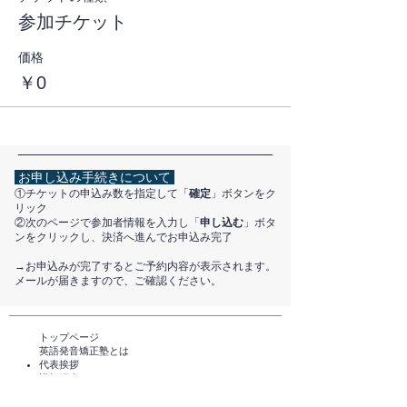
＜確認メールが届かない方へ＞
参加チケット
お申し込み後、ZoomのログインURLが記載
された確認メールが自動送信されます。
価格
このメールが届かない場合は、
￥0
迷惑メールボックスを確認してくださ
い
迷惑メールボックスにも届いていない
場合は、ご登録いただいたメールアド
レスが正しくない可能性がありますの
お申し込み手続きについて
で、再度お申し込みをお願いいたしま
①チケットの申込み数を指定して「
確定
」ボタンをク
す
リック
②次のページで参加者情報を入力し「
申し込む
」ボタ
ンをクリックし、決済へ進んでお申込み完了
ご不明点等ございましたら、教え方研究所ま
​→お申込みが完了するとご予約内容が表示されます。
で
お問い合わせ
ください
メールが届きますので、ご確認ください。
よろしくお願いいたします。
トップページ​
英語発音矯正塾とは
代表挨拶
講師紹介
​会社概要
​教え方研究所について