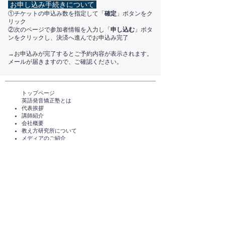
お申し込み手続きについて
①チケットの申込み数を指定して「
確定
」ボタンをク
リック
②次のページで参加者情報を入力し「
申し込む
」ボタ
ンをクリックし、決済へ進んでお申込み完了
​→お申込みが完了するとご予約内容が表示されます。
メールが届きますので、ご確認ください。
トップページ​
英語発音矯正塾とは
代表挨拶
講師紹介
​会社概要
​教え方研究所について
メディアのご紹介
TEDxHimi
セミナー・講座一覧​​​​
英会話セミナー（無料）
体験レッスン（無料）​
スタンダードコース
短期講座・その他サービス
発音チェック​
えいご発音あそび®️
えいご発音あそび®️ for parents
​受講者の声