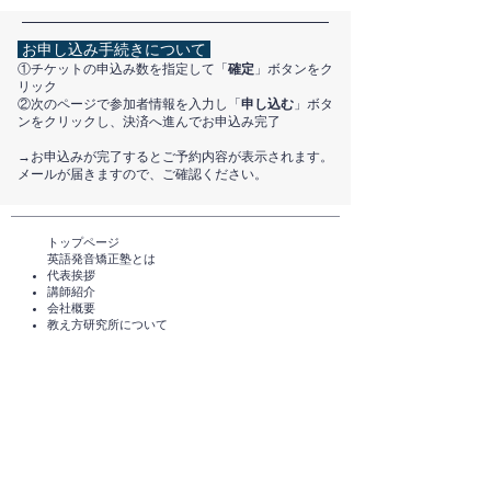
お申し込み手続きについて
①チケットの申込み数を指定して「
確定
」ボタンをク
リック
②次のページで参加者情報を入力し「
申し込む
」ボタ
ンをクリックし、決済へ進んでお申込み完了
​→お申込みが完了するとご予約内容が表示されます。
メールが届きますので、ご確認ください。
トップページ​
英語発音矯正塾とは
代表挨拶
講師紹介
​会社概要
​教え方研究所について
メディアのご紹介
TEDxHimi
セミナー・講座一覧​​​​
英会話セミナー（無料）
体験レッスン（無料）​
スタンダードコース
短期講座・その他サービス
発音チェック​
えいご発音あそび®️