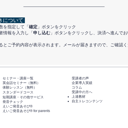
きについて
数を指定して「
確定
」ボタンをクリック
者情報を入力し「
申し込む
」ボタンをクリックし、決済へ進んでお
するとご予約内容が表示されます。メールが届きますので、ご確認く
セミナー・講座一覧​​​​
​受講者の声
英会話セミナー（無料）
企業導入実績
体験レッスン（無料）​
コラム
受講中の方へ
スタンダードコース
上達教材
短期講座・その他サービス
自主トレコンテンツ
発音チェック​
えいご発音あそび®️
えいご発音あそび®️ for parents