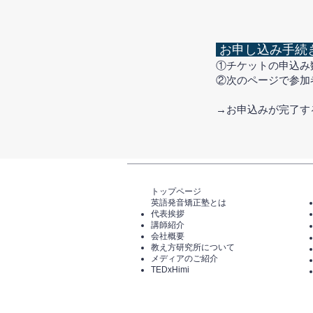
お申し込み手続
①チケットの申込み
②次のページで参加
​→お申込みが完了
トップページ​
英語発音矯正塾とは
代表挨拶
講師紹介
​会社概要
​教え方研究所について
メディアのご紹介
TEDxHimi