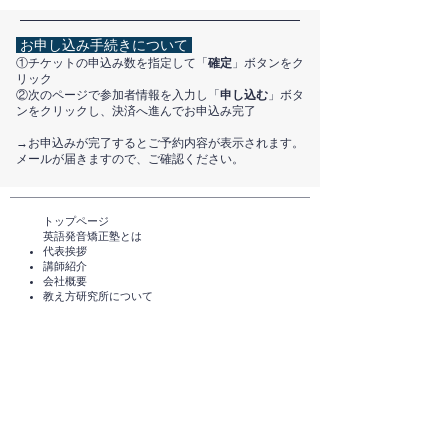
お申し込み手続きについて
①チケットの申込み数を指定して「
確定
」ボタンをク
リック
②次のページで参加者情報を入力し「
申し込む
」ボタ
ンをクリックし、決済へ進んでお申込み完了
​→お申込みが完了するとご予約内容が表示されます。
メールが届きますので、ご確認ください。
トップページ​
英語発音矯正塾とは
代表挨拶
講師紹介
​会社概要
​教え方研究所について
メディアのご紹介
TEDxHimi
セミナー・講座一覧​​​​
英会話セミナー（無料）
体験レッスン（無料）​
スタンダードコース
短期講座・その他サービス
発音チェック​
えいご発音あそび®️