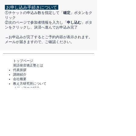
お申し込み手続きについて
①チケットの申込み数を指定して「
確定
」ボタンをク
リック
②次のページで参加者情報を入力し「
申し込む
」ボタ
ンをクリックし、決済へ進んでお申込み完了
​→お申込みが完了するとご予約内容が表示されます。
メールが届きますので、ご確認ください。
トップページ​
英語発音矯正塾とは
代表挨拶
講師紹介
​会社概要
​教え方研究所について
メディアのご紹介
TEDxHimi
セミナー・講座一覧​​​​
英会話セミナー（無料）
体験レッスン（無料）​
スタンダードコース
短期講座・その他サービス
発音チェック​
えいご発音あそび®️
えいご発音あそび®️ for parents