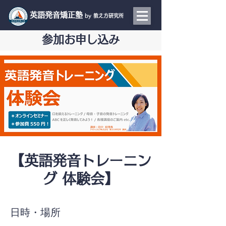
​英語発音矯正塾
by 教え方研究所
参加お申し込み
【英語発音トレーニン
グ 体験会】
日時・場所