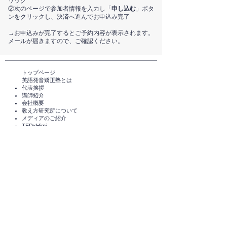
リック
②次のページで参加者情報を入力し「
申し込む
」ボタ
ンをクリックし、決済へ進んでお申込み完了
​→お申込みが完了するとご予約内容が表示されます。
メールが届きますので、ご確認ください。
トップページ​
英語発音矯正塾とは
代表挨拶
講師紹介
​会社概要
​教え方研究所について
メディアのご紹介
TEDxHimi
セミナー・講座一覧​​​​
英会話セミナー（無料）
体験レッスン（無料）​
スタンダードコース
短期講座・その他サービス
発音チェック​
えいご発音あそび®️
えいご発音あそび®️ for parents
​受講者の声
企業導入実績
コラム