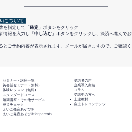
きについて
数を指定して「
確定
」ボタンをクリック
者情報を入力し「
申し込む
」ボタンをクリックし、決済へ進んでお
するとご予約内容が表示されます。メールが届きますので、ご確認く
セミナー・講座一覧​​​​
​受講者の声
英会話セミナー（無料）
企業導入実績
体験レッスン（無料）​
コラム
受講中の方へ
スタンダードコース
上達教材
短期講座・その他サービス
自主トレコンテンツ
発音チェック​
えいご発音あそび®️
えいご発音あそび®️ for parents