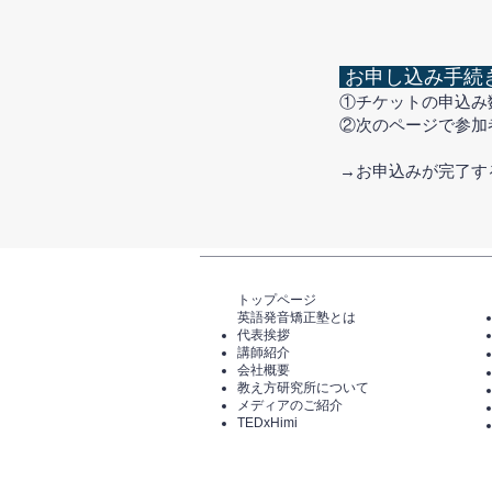
お申し込み手続
①チケットの申込み
②次のページで参加
​→お申込みが完了
トップページ​
英語発音矯正塾とは
代表挨拶
講師紹介
​会社概要
​教え方研究所について
メディアのご紹介
TEDxHimi