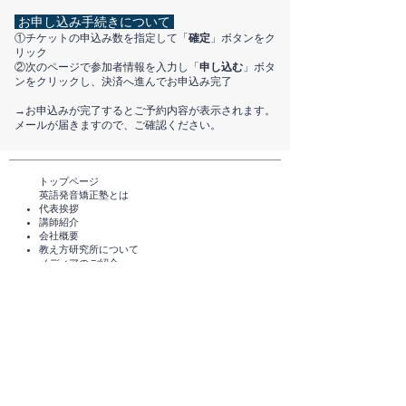
お申し込み手続きについて
①チケットの申込み数を指定して「
確定
」ボタンをク
リック
②次のページで参加者情報を入力し「
申し込む
」ボタ
ンをクリックし、決済へ進んでお申込み完了
​→お申込みが完了するとご予約内容が表示されます。
メールが届きますので、ご確認ください。
トップページ​
英語発音矯正塾とは
代表挨拶
講師紹介
​会社概要
​教え方研究所について
メディアのご紹介
TEDxHimi
セミナー・講座一覧​​​​
英会話セミナー（無料）
体験レッスン（無料）​
スタンダードコース
短期講座・その他サービス
発音チェック​
えいご発音あそび®️
えいご発音あそび®️ for parents