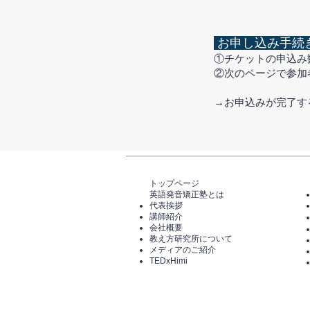
お申し込み手続
①チケットの申込み
②次のページで参加
​→お申込みが完了
トップページ​
英語発音矯正塾とは
代表挨拶
講師紹介
​会社概要
​教え方研究所について
メディアのご紹介
TEDxHimi