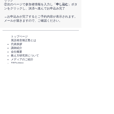
リック
②次のページで参加者情報を入力し「
申し込む
」ボタ
ンをクリックし、決済へ進んでお申込み完了
​→お申込みが完了するとご予約内容が表示されます。
メールが届きますので、ご確認ください。
トップページ​
英語発音矯正塾とは
代表挨拶
講師紹介
​会社概要
​教え方研究所について
メディアのご紹介
TEDxHimi
セミナー・講座一覧​​​​
英会話セミナー（無料）
体験レッスン（無料）​
スタンダードコース
短期講座・その他サービス
発音チェック​
えいご発音あそび®️
えいご発音あそび®️ for parents
​受講者の声
企業導入実績
コラム