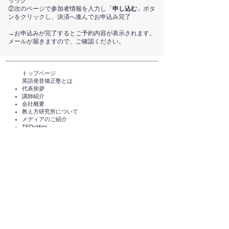
リック
②次のページで参加者情報を入力し「
申し込む
」ボタ
ンをクリックし、決済へ進んでお申込み完了
​→お申込みが完了するとご予約内容が表示されます。
メールが届きますので、ご確認ください。
トップページ​
英語発音矯正塾とは
代表挨拶
講師紹介
​会社概要
​教え方研究所について
メディアのご紹介
TEDxHimi
セミナー・講座一覧​​​​
英会話セミナー（無料）
体験レッスン（無料）​
スタンダードコース
短期講座・その他サービス
発音チェック​
えいご発音あそび®️
えいご発音あそび®️ for parents
​受講者の声
企業導入実績
コラム