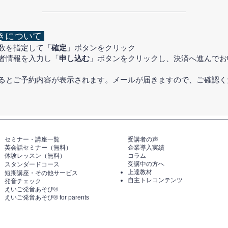
きについて
数を指定して「
確定
」ボタンをクリック
者情報を入力し「
申し込む
」ボタンをクリックし、決済へ進んでお
するとご予約内容が表示されます。メールが届きますので、ご確認く
セミナー・講座一覧​​​​
​受講者の声
英会話セミナー（無料）
企業導入実績
体験レッスン（無料）​
コラム
受講中の方へ
スタンダードコース
上達教材
短期講座・その他サービス
自主トレコンテンツ
発音チェック​
えいご発音あそび®️
えいご発音あそび®️ for parents