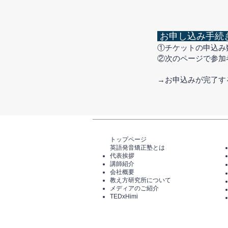
お申し込み手続
①チケットの申込み
②次のページで参加
​→お申込みが完了
トップページ​
英語発音矯正塾とは
代表挨拶
講師紹介
​会社概要
​教え方研究所について
メディアのご紹介
TEDxHimi