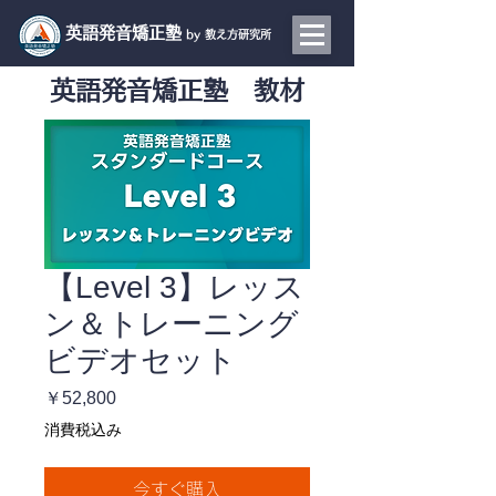
​英語発音矯正塾
by 教え方研究所
英語発音矯正塾 教材
【Level 3】レッス
ン＆トレーニング
ビデオセット
価
￥52,800
格
消費税込み
今すぐ購入