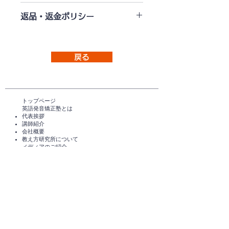
トレーニング期間が終わってしまった
返品・返金ポリシー
けれど、もっと続けたい！という卒業
生のみなさまに、データ販売いたしま
※お客様によるデータの破損・紛失等
す。
には対処いたしかねます。
パソコンやスマートフォンにダウンロ
※配信データに破損等の問題があった
戻る
ードして、ご自宅でも外出先でも（ネ
場合は再配信します。
ット環境がなくても）、いつでもどこ
※第三者への複製・転売・転載・譲渡
でもトレーニングができます。
等は禁止します。
＜レッスンビデオ＞
※ダウンロード期間について
トップページ​
アドバイスを振り返って復習できるの
英語発音矯正塾とは
お申し込み後、メールでご注文教材の
で、より理解が深まり効果が高まりま
代表挨拶
ダウンロード用リンクをお送りいたし
講師紹介
す。
ますので、ダウンロード・保存をお願
​会社概要
あの音はどうやるんだっけ？
​教え方研究所について
いいたします。リンクの有効期限は7
レッスン中はできたのに忘れちゃっ
メディアのご紹介
日間です。
TEDxHimi
た!! (^◇^;)
リンクの再発行はできませんので、お
…なんてこと、ありませんか？
セミナー・講座一覧​​​​
早目にお願いいたします。
英会話セミナー（無料）
そんな時はレッスンビデオを見返しま
体験レッスン（無料）​
しょう！
スタンダードコース
＜キャンセルについて＞
短期講座・その他サービス
聞き逃していたことを発見したり、正
発音チェック​
※納品（ダウンロード用リンクを発
しく理解できていなかったことを理解
えいご発音あそび®️
行）後のキャンセル・返品はできませ
できたり、大きな収穫があるはず。ま
えいご発音あそび®️ for parents
ん。