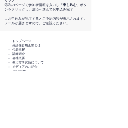
リック
②次のページで参加者情報を入力し「
申し込む
」ボタ
ンをクリックし、決済へ進んでお申込み完了
​→お申込みが完了するとご予約内容が表示されます。
メールが届きますので、ご確認ください。
トップページ​
英語発音矯正塾とは
代表挨拶
講師紹介
​会社概要
​教え方研究所について
メディアのご紹介
TEDxHimi
セミナー・講座一覧​​​​
英会話セミナー（無料）
体験レッスン（無料）​
スタンダードコース
短期講座・その他サービス
発音チェック​
えいご発音あそび®️
えいご発音あそび®️ for parents
​受講者の声
企業導入実績
コラム