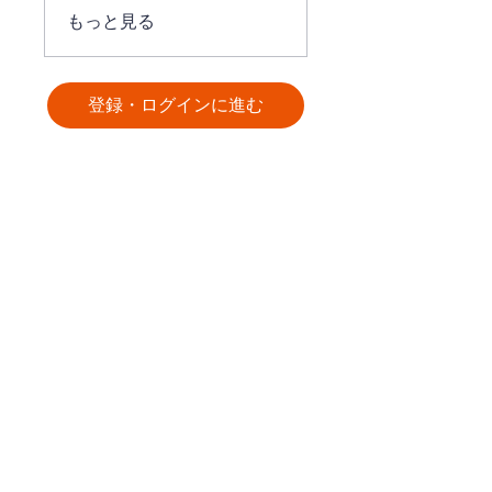
もっと見る
登録・ログインに進む
ログイン方法について（既に利用登録が
お済みの方）
【「詳細を表示する」ボタンが表示されてい
る場合】
そのまま「詳細を表示する」ボタンをクリ
ックしてください。
e-learning・トレーニングサイトへ遷移し
ます。
【「申し込む・ログイン（登録・ログインに